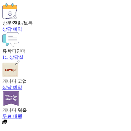
방문/전화/보톡
상담 예약
유학파인더
1:1 상담실
캐나다 코업
상담 예약
캐나다 워홀
무료 대행