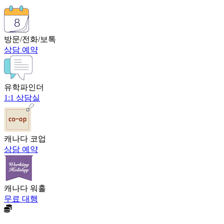
방문/전화/보톡
상담 예약
유학파인더
1:1 상담실
캐나다 코업
상담 예약
캐나다 워홀
무료 대행