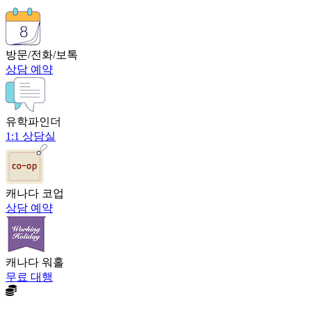
방문/전화/보톡
상담 예약
유학파인더
1:1 상담실
캐나다 코업
상담 예약
캐나다 워홀
무료 대행