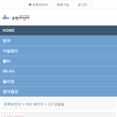
유학파인더
회원가입
로그인
HOME
영국
아일랜드
몰타
캐나다
필리핀
영어캠프
유학파인더
마이 페이지
1:1 상담실