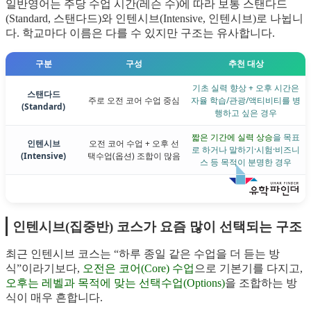
일반영어는 주당 수업 시간(레슨 수)에 따라 보통 스탠다드
(Standard, 스탠다드)와 인텐시브(Intensive, 인텐시브)로 나뉩니
다. 학교마다 이름은 다를 수 있지만 구조는 유사합니다.
구분
구성
추천 대상
기초 실력 향상 + 오후 시간은
스탠다드
주로 오전 코어 수업 중심
자율 학습/관광/액티비티를 병
(Standard)
행하고 싶은 경우
짧은 기간에 실력 상승
을 목표
인텐시브
오전 코어 수업 + 오후 선
로 하거나 말하기·시험·비즈니
(Intensive)
택수업(옵션) 조합이 많음
스 등 목적이 분명한 경우
인텐시브(집중반) 코스가 요즘 많이 선택되는 구조
최근 인텐시브 코스는 “하루 종일 같은 수업을 더 듣는 방
식”이라기보다,
오전은 코어(Core) 수업
으로 기본기를 다지고,
오후는 레벨과 목적에 맞는 선택수업(Options)
을 조합하는 방
식이 매우 흔합니다.