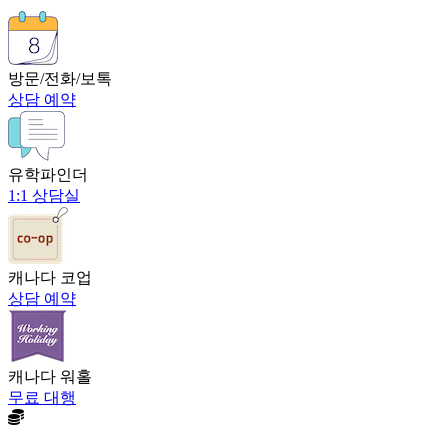
방문/전화/보톡
상담 예약
유학파인더
1:1 상담실
캐나다 코업
상담 예약
캐나다 워홀
무료 대행