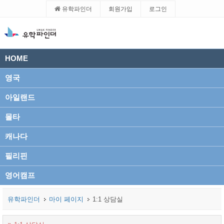
유학파인더
회원가입
로그인
HOME
영국
아일랜드
몰타
캐나다
필리핀
영어캠프
유학파인더
마이 페이지
1:1 상담실