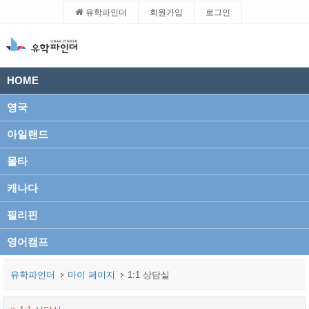
유학파인더
회원가입
로그인
HOME
영국
아일랜드
몰타
캐나다
필리핀
영어캠프
유학파인더
마이 페이지
1:1 상담실