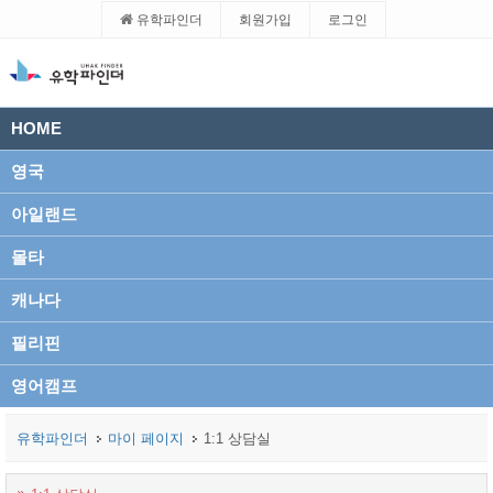
유학파인더
회원가입
로그인
HOME
영국
아일랜드
몰타
캐나다
필리핀
영어캠프
유학파인더
마이 페이지
1:1 상담실