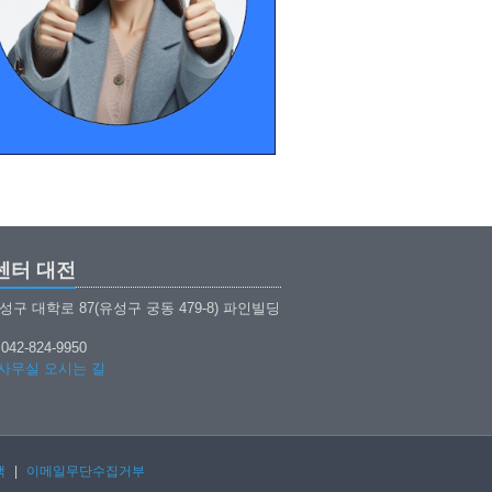
센터 대전
성구 대학로 87(유성구 궁동 479-8) 파인빌딩
 042-824-9950
사무실 오시는 길
책
|
이메일무단수집거부