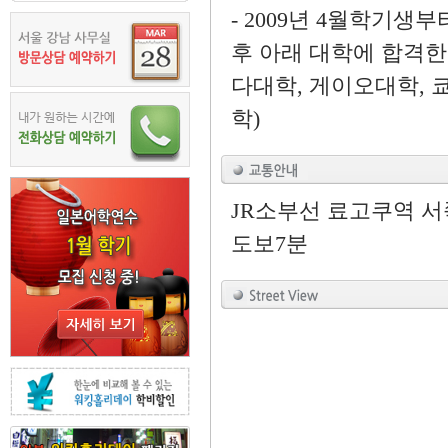
- 2009년 4월학기
후 아래 대학에 합격한
다대학, 게이오대학, 
학)
JR소부선 료고쿠역 
도보7분