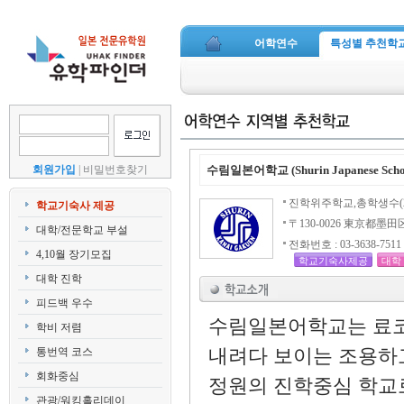
어학연수
특성별 추천학
회원가입
|
비밀번호찾기
수림일본어학교 (Shurin Japanese S
진학위주학교,총학생수(
학교기숙사 제공
〒130-0026 東京都墨田区
대학/전문학교 부설
전화번호 : 03-3638-7511 /
4,10월 장기모집
학교기숙사제공
대학
대학 진학
피드백 우수
수림일본어학교는 료코
학비 저렴
내려다 보이는 조용하고
통번역 코스
회화중심
정원의 진학중심 학교로
관광/워킹홀리데이