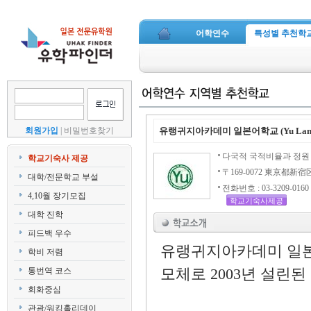
어학연수
특성별 추천학
회원가입
|
비밀번호찾기
유랭귀지아카데미 일본어학교 (Yu Lang
다국적 국적비율과 정원 
학교기숙사 제공
〒169-0072 東京都新宿区
대학/전문학교 부설
전화번호 : 03-3209-0160
4,10월 장기모집
학교기숙사제공
대학 진학
피드백 우수
유랭귀지아카데미 일
학비 저렴
모체로 2003년 설린
통번역 코스
회화중심
관광/워킹홀리데이