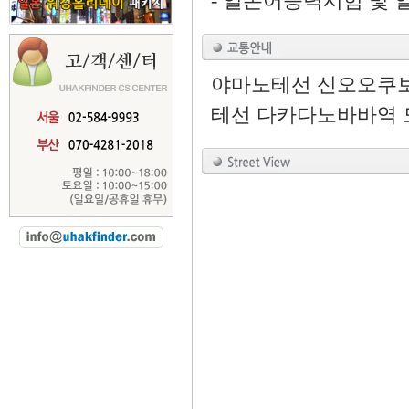
- 일본어능력시험 및
야마노테선 신오오쿠보역
테선 다카다노바바역 도