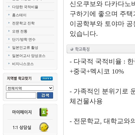
신오쿠보와 다카다노바
다양한 국적비율
구하기에 좋으며 주택
홈스테이
이공학부와 토야마 공
전문학교 진학
오랜 전통
있습니다.
단기/방학 연수
일본인교류 활성
일본어교사 양성코스
- 다국적 국적비율 : 한
비지니스코스
+중국+멕시코 10%
- 가족적인 분위기로 
체건물사용
- 전문학교, 대학교와