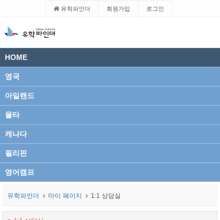
유학파인더
회원가입
로그인
HOME
영국
아일랜드
몰타
캐나다
필리핀
영어캠프
유학파인더
마이 페이지
1:1 상담실