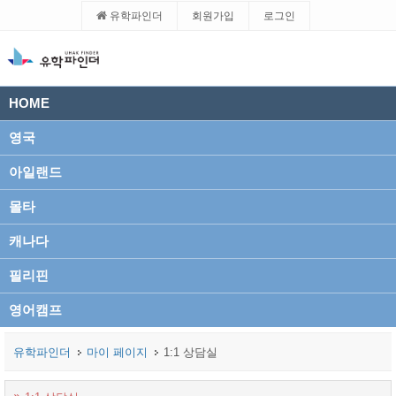
유학파인더
회원가입
로그인
HOME
영국
아일랜드
몰타
캐나다
필리핀
영어캠프
유학파인더
마이 페이지
1:1 상담실