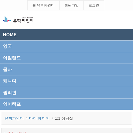
유학파인더
회원가입
로그인
HOME
영국
아일랜드
몰타
캐나다
필리핀
영어캠프
유학파인더
마이 페이지
1:1 상담실