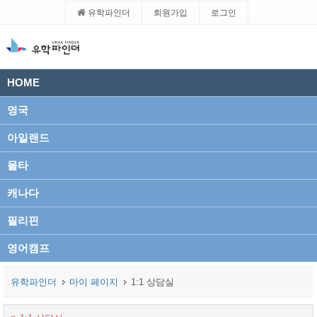
유학파인더
회원가입
로그인
HOME
영국
아일랜드
몰타
캐나다
필리핀
영어캠프
유학파인더
마이 페이지
1:1 상담실