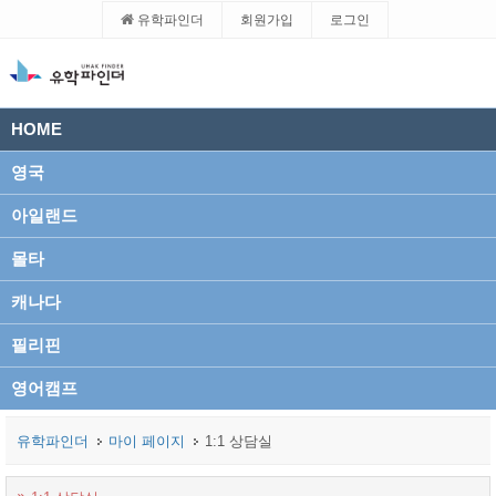
유학파인더
회원가입
로그인
HOME
영국
아일랜드
몰타
캐나다
필리핀
영어캠프
유학파인더
마이 페이지
1:1 상담실