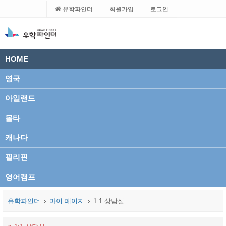
유학파인더
회원가입
로그인
HOME
영국
아일랜드
몰타
캐나다
필리핀
영어캠프
유학파인더
마이 페이지
1:1 상담실