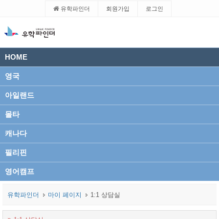
유학파인더
회원가입
로그인
HOME
영국
아일랜드
몰타
캐나다
필리핀
영어캠프
유학파인더
마이 페이지
1:1 상담실