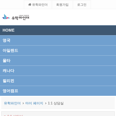
유학파인더
회원가입
로그인
HOME
영국
아일랜드
몰타
캐나다
필리핀
영어캠프
유학파인더
마이 페이지
1:1 상담실