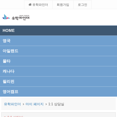
유학파인더
회원가입
로그인
HOME
영국
아일랜드
몰타
캐나다
필리핀
영어캠프
유학파인더
마이 페이지
1:1 상담실