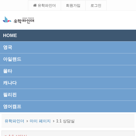
유학파인더
회원가입
로그인
HOME
영국
아일랜드
몰타
캐나다
필리핀
영어캠프
유학파인더
마이 페이지
1:1 상담실