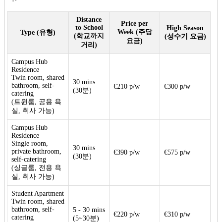
Distance
Price per
to School
High Season
Week (주당
Type (유형)
(학교까지
(성수기 요금)
요금)
거리)
Campus Hub
Residence
Twin room, shared
30 mins
bathroom, self-
€210 p/w
€300 p/w
(30분)
catering
(트윈룸, 공용 욕
실, 취사 가능)
Campus Hub
Residence
Single room,
30 mins
private bathroom,
€390 p/w
€575 p/w
(30분)
self-catering
(싱글룸, 전용 욕
실, 취사 가능)
Student Apartment
Twin room, shared
bathroom, self-
5 - 30 mins
€220 p/w
€310 p/w
catering
(5~30분)