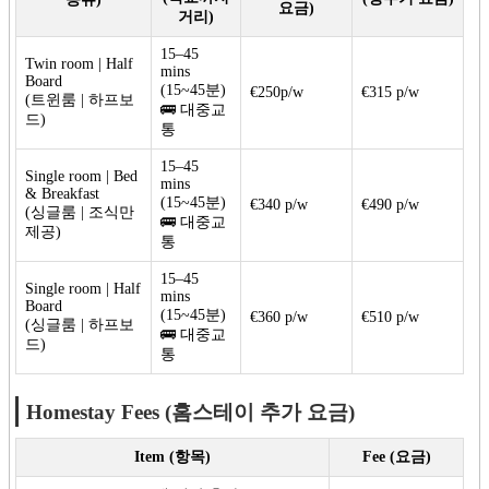
요금)
거리)
15–45
Twin room | Half
mins
Board
(15~45분)
€250p/w
€315 p/w
(트윈룸 | 하프보
🚌 대중교
드)
통
15–45
Single room | Bed
mins
& Breakfast
(15~45분)
€340 p/w
€490 p/w
(싱글룸 | 조식만
🚌 대중교
제공)
통
15–45
Single room | Half
mins
Board
(15~45분)
€360 p/w
€510 p/w
(싱글룸 | 하프보
🚌 대중교
드)
통
Homestay Fees (홈스테이 추가 요금)
Item (항목)
Fee (요금)