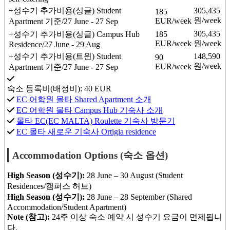
+성수기 추가비용(싱글)
Student
305,435
185
원/week
EUR/week
Apartment 기준/27 June - 27 Sep
305,435
+성수기 추가비용(싱글)
Campus Hub
185
EUR/week
원/week
Residence/27 June - 29 Aug
+성수기 추가비용(트윈)
Student
148,590
90
원/week
EUR/week
Apartment 기준/27 June - 27 Sep
숙소 등록비(배정비):
40
EUR
EC 어학원 몰타 Shared Apartment 소개
EC 어학원 몰타 Campus Hub 기숙사 소개
몰타 EC(EC MALTA) Roulette 기숙사 방문기
EC 몰타 새로운 기숙사 Ortigia residence
Accommodation Options (숙소 옵션)
High Season (성수기):
28 June – 30 August (Student
Residences/캠퍼스 허브)
High Season (성수기):
28 June – 28 September (Shared
Accommodation/Student Apartment)
Note (참고):
24주 이상 숙소 예약 시 성수기 요금이 면제됩니
다.