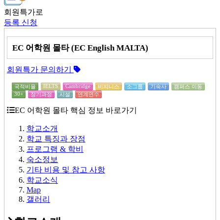
회원특가로
등록 신청
EC 어학원 몰타 (EC English MALTA)
회원특가 문의하기
IELTS
Cambridge
국적비율
비지니스
소그룹
기숙사
캠퍼스 이동
30+
장기과정
시설
연계연수
EC 어학원 몰타 핵심 정보 바로가기
학교소개
학교 특징과 장점
프로그램 & 학비
숙소정보
기타 비용 및 참고 사항
학교소식
Map
갤러리