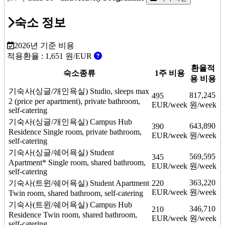
숙소 정보
2026년 기준 비용
적용환율 :
1,651
원/EUR
환율적
숙소종류
1주 비용
용 비용
기숙사(싱글/개인욕실)
Studio, sleeps max
817,245
495
2 (price per apartment), private bathroom,
EUR/week
원/week
self-catering
기숙사(싱글/개인욕실)
Campus Hub
643,890
390
Residence Single room, private bathroom,
EUR/week
원/week
self-catering
기숙사(싱글/쉐어욕실)
Student
569,595
345
Apartment* Single room, shared bathroom,
EUR/week
원/week
self-catering
363,220
기숙사(트윈/쉐어욕실)
Student Apartment
220
EUR/week
원/week
Twin room, shared bathroom, self-catering
기숙사(트윈/쉐어욕실)
Campus Hub
346,710
210
Residence Twin room, shared bathroom,
EUR/week
원/week
self-catering