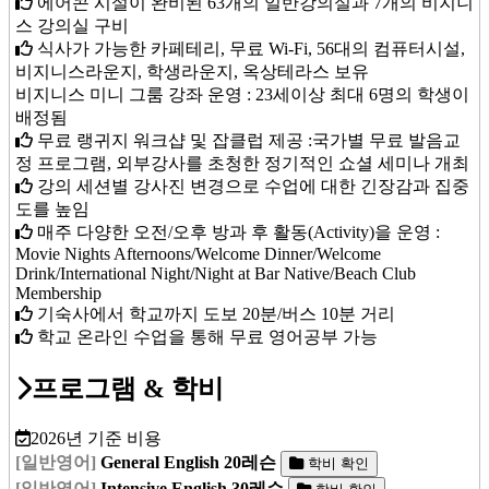
에어콘 시설이 완비된 63개의 일반강의실과 7개의 비지니
스 강의실 구비
식사가 가능한 카페테리, 무료 Wi-Fi, 56대의 컴퓨터시설,
비지니스라운지, 학생라운지, 옥상테라스 보유
비지니스 미니 그룸 강좌 운영 : 23세이상 최대 6명의 학생이
배정됨
무료 랭귀지 워크샵 및 잡클럽 제공 :국가별 무료 발음교
정 프로그램, 외부강사를 초청한 정기적인 쇼셜 세미나 개최
강의 세션별 강사진 변경으로 수업에 대한 긴장감과 집중
도를 높임
매주 다양한 오전/오후 방과 후 활동(Activity)을 운영 :
Movie Nights Afternoons/Welcome Dinner/Welcome
Drink/International Night/Night at Bar Native/Beach Club
Membership
기숙사에서 학교까지 도보 20분/버스 10분 거리
학교 온라인 수업을 통해 무료 영어공부 가능
프로그램 & 학비
2026년 기준 비용
[일반영어]
General English 20레슨
학비 확인
[일반영어]
Intensive English 30레슨