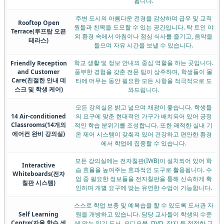
됩니다.
주변 도시의 아름다운 전경을 감상하며 급우 및 교직
Rooftop Open
원들과 친목을 도모할 수 있는 공간입니다. 탁 트인 야
Terrace
(루프탑 오픈
외 환경 속에서 아침이나 점심 식사를 즐기고, 음악을
테라스)
들으며 자유 시간을 보낼 수 있습니다.
학교 생활 및 정보 안내의 중심 역할을 하는 곳입니다.
Friendly Reception
and Customer
풍부한 경험을 갖춘 전문 팀이 상주하며, 학생들이 몰
Care
(친절한 안내 데
타에 머무는 동안 필요한 모든 사항을 적극적으로 도
스크 및 학생 케어)
와드립니다.
모든 강의실은 밝고 넓으며 채광이 좋습니다. 학생들
14 Air-conditioned
의 요구에 맞춘 현대적인 가구가 배치되어 있어 긍정
Classrooms
(14개의
적인 학습 분위기를 조성합니다. 또한 쾌적한 실내 기
에어컨 완비 강의실)
온 제어 시스템이 갖춰져 있어 건강하고 편안한 환경
에서 학업에 집중할 수 있습니다.
모든 강의실에는 전자칠판(IWB)이 설치되어 있어 학
Interactive
습 효율을 높여주는 효과적인 도구로 활용됩니다. 수
Whiteboards
(전자
업 중 필요한 정보들을 전자칠판을 통해 신속하게 확
칠판 시스템)
인하며 개별 요구에 맞는 유연한 수업이 가능합니다.
스스로 학업 보충 및 예복습을 할 수 있도록 도서관 자
Self Learning
원을 개방하고 있습니다. 담당 교사들이 학생의 수준
Centre
(자율 학습 센
에 맞는 읽기 도서, 오디오북, DVD, 잡지 등 적절한 교