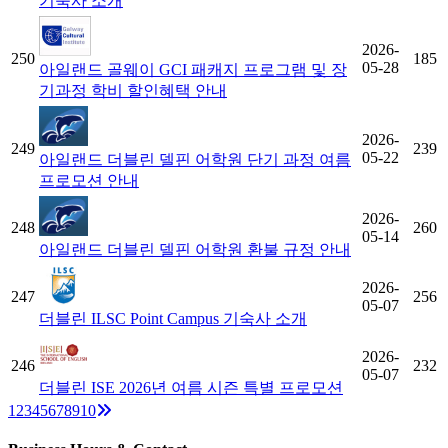
기숙사 소개
2026-
250
185
05-28
아일랜드 골웨이 GCI 패캐지 프로그램 및 장
기과정 학비 할인혜택 안내
2026-
249
239
05-22
아일랜드 더블린 델핀 어학원 단기 과정 여름
프로모션 안내
2026-
248
260
05-14
아일랜드 더블린 델핀 어학원 환불 규정 안내
2026-
247
256
05-07
더블린 ILSC Point Campus 기숙사 소개
2026-
246
232
05-07
더블린 ISE 2026년 여름 시즌 특별 프로모션
Next
1
2
3
4
5
6
7
8
9
10