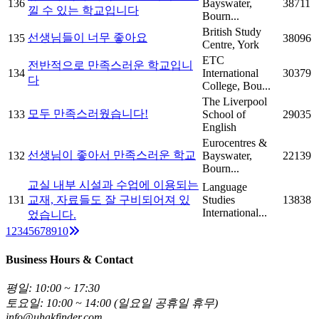
136
Bayswater,
38711
낄 수 있는 학교입니다
Bourn...
British Study
선생님들이 너무 좋아요
135
38096
Centre, York
ETC
전반적으로 만족스러운 학교입니
134
International
30379
다
College, Bou...
The Liverpool
모두 만족스러웠습니다!
133
School of
29035
English
Eurocentres &
선생님이 좋아서 만족스러운 학교
132
Bayswater,
22139
Bourn...
교실 내부 시설과 수업에 이용되는
Language
131
교재, 자료들도 잘 구비되어져 있
Studies
13838
International...
었습니다.
Next
1
2
3
4
5
6
7
8
9
10
Business Hours & Contact
평일: 10:00 ~ 17:30
토요일: 10:00 ~ 14:00 (일요일 공휴일 휴무)
info@uhakfinder.com