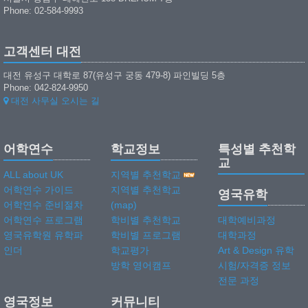
Phone: 02-584-9993
고객센터 대전
대전 유성구 대학로 87(유성구 궁동 479-8) 파인빌딩 5층
Phone: 042-824-9950
대전 사무실 오시는 길
어학연수
학교정보
특성별 추천학
교
ALL about UK
지역별 추천학교
어학연수 가이드
지역별 추천학교
영국유학
어학연수 준비절차
(map)
어학연수 프로그램
학비별 추천학교
대학예비과정
영국유학원 유학파
학비별 프로그램
대학과정
인더
학교평가
Art & Design 유학
방학 영어캠프
시험/자격증 정보
전문 과정
영국정보
커뮤니티