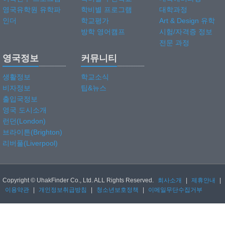
영국유학원 유학파
학비별 프로그램
대학과정
인더
학교평가
Art & Design 유학
방학 영어캠프
시험/자격증 정보
전문 과정
영국정보
커뮤니티
생활정보
학교소식
비자정보
팁&뉴스
출입국정보
영국 도시소개
런던(London)
브라이튼(Brighton)
리버풀(Liverpool)
Copyright © UhakFinder Co., Ltd. ALL Rights Reserved.
회사소개
|
제휴안내
|
이용약관
|
개인정보취급방침
|
청소년보호정책
|
이메일무단수집거부