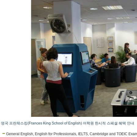
영국 프란체스킹(Frances King School of English) 어학원 한시적 스페셜 혜택 안내
General English, English for Professionals, IELTS, Cambridge and TOEIC 