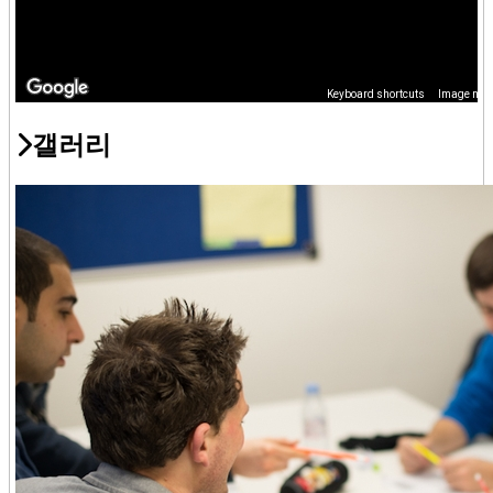
accommodation, specific terms will apply to residential
accommodation. Cancellation should be made in writing. If, for
any reason, we have to cancel your course, all fees paid will be
refunded. However, we reserve the right to suspend or expel a
student for misconduct,
deemed to be behaviour that repeatedly upsets the harmony of the
school, without refund of fees. No tuition fees will be refunded in
갤러리
the event of late arrival or withdrawal from a course.
Social Programme
We organise a weekly social programme, including low-cost
weekend coach excursions and
a selection of free local activities from Monday to Friday.
Insurance
ISIS Education strongly recommends that all students have valid
and comprehensive travel,
medical and course insurance. Please contact us for prices.
Payment
All course fees must be paid in full at least 14 days before your
course start date. In the case of late bookings you should pay
immediately with your enrolment form in order to secure a place
on the course.