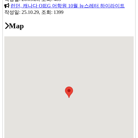
be a charge of one week's accommodation fees for any
런던, 캐나다 OIEG 어학원 10월 뉴스레터 하이라이트
cancellation or
작성일: 25.10.29, 조회: 1399
postponement giving less than nine days notice. Specific terms
will apply to residential
Map
accommodation.
Services
The company reserves the right to change details of its services,
including courses, facilities and course dates where circumstances
beyond the company’s control necessitate such changes or where
the number of enrolments is not enough to operate a course viably.
Public Holidays and our term dates
Relevant dates can be found on page 4 of this leaflet. Long stay
students can arrange a
holiday break of 2 weeks per 12 weeks of study (maximum 2
weeks at any one time) with a
corresponding extension of their course ending date (subject to
visa conditions where
applicable). All holiday must be taken at least 4 weeks before the
course ending date and must be requested a minimum of 2 weeks
prior to the holiday period.
Resolution Of Disputes
In the event of a dispute between an individual student and the
school, procedures are in place to facilitate the resolution of the
dispute – please refer to our complaints policy.
Attendance