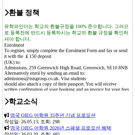
환불 정책
유학파인더는 학교의 환불규정을 100% 준수합니다. 그러므
로 등록전에 반드시 등록하시는 학교의 환불 규정을 확인하
셔야 합니다.
Enrolment
To register, simply complete the Enrolment Form and fax or send
it with the ￡150 deposit
(UK) to:
Admissions, 259 Greenwich High Road, Greenwich, SE10 8NB
Alternatively enrol by sending an email to:
admissions@isisgroup.co.uk. Visa students
should also attach a copy of their passport. You will receive
written confirmation of your booking and an invoice for your fees
by return.
학교소식
Visa Students
In accordance with UKBA guidelines we require payment of fees
in full prior to issuing a visa letter or Confirmation of Acceptance
영국 OIEG 어학원 35주년 기념 프로모션
of Studies (CAS). If you fail to obtain the visa, you will receive a
작성일: 26.05.13, 조회: 298
refund of the total amount except for a minimum ￡100
영국 OIEG 어학원 2026년 스페셜 프로모션 혜택
administration fee only after we receive written documentation
from the consulate of your visa denial. Please note that there will
작성일: 26.03.20, 조회: 485