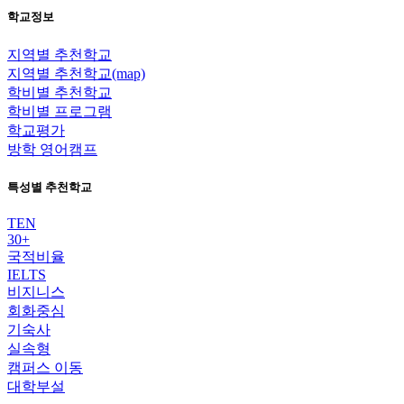
학교정보
지역별 추천학교
지역별 추천학교(map)
학비별 추천학교
학비별 프로그램
학교평가
방학 영어캠프
특성별 추천학교
TEN
30+
국적비율
IELTS
비지니스
회화중심
기숙사
실속형
캠퍼스 이동
대학부설