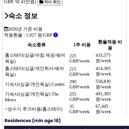
GBP, 약 41만원)
학비 확인
숙소 정보
2026년 기준 비용
적용환율 :
1,927
원/GBP
환율적용 비
숙소종류
1주 비용
용
홈스테이(싱글/아침 제공/쉐어
433,575
225
원/week
GBP/week
욕실)
홈스테이(싱글/개인취사/쉐어
414,305
215
원/week
GBP/week
욕실)
558,830
290
기숙사(싱글/개인욕실)
Castles
GBP/week
원/week
491,385
기숙사(싱글/개인욕실)
The
255
GBP/week
원/week
Mews
67,445
35
+성수기 추가비용(홈스테이)
GBP/week
원/week