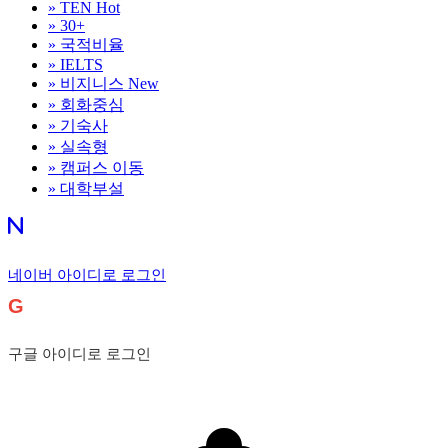
»
TEN
Hot
»
30+
»
국적비율
»
IELTS
»
비지니스
New
»
회화중심
»
기숙사
»
실속형
»
캠퍼스 이동
»
대학부설
네이버 아이디로 로그인
G
구글 아이디로 로그인