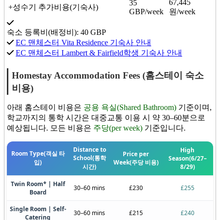
67,445
35
+성수기 추가비용(기숙사)
GBP/week
원/week
숙소 등록비(배정비):
40
GBP
EC 맨체스터 Vita Residence 기숙사 안내
EC 맨체스터 Lambert & Fairfield학생 기숙사 안내
Homestay Accommodation Fees (홈스테이 숙소
비용)
아래 홈스테이 비용은
공용 욕실(Shared Bathroom)
기준이며,
학교까지의 통학 시간은 대중교통 이용 시 약 30–60분으로
예상됩니다. 모든 비용은
주당(per week)
기준입니다.
Distance to
High
Room Type
(객실 타
Price per
School
(통학
Season
(6/27–
입)
Week
(주당 비용)
시간)
8/29)
Twin Room* | Half
30–60 mins
£230
£255
Board
Single Room | Self-
30–60 mins
£215
£240
Catering