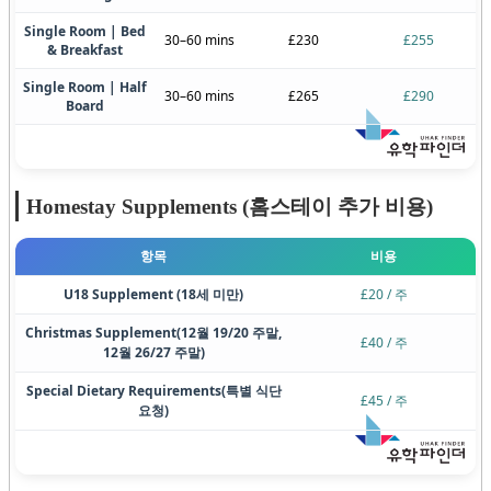
Single Room | Bed
30–60 mins
£230
£255
& Breakfast
Single Room | Half
30–60 mins
£265
£290
Board
Homestay Supplements (홈스테이 추가 비용)
항목
비용
U18 Supplement (18세 미만)
£20 / 주
Christmas Supplement
(12월 19/20 주말,
£40 / 주
12월 26/27 주말)
Special Dietary Requirements
(특별 식단
£45 / 주
요청)