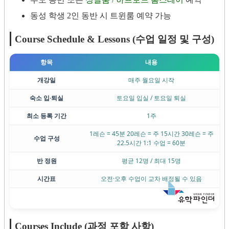
동성 학생 2인 동반 시 트윈룸 예약 가능
Course Schedule & Lessons (수업 일정 및 구성)
항목
내용
개강일
매주 월요일 시작
숙소 입·퇴실
토요일 입실 / 토요일 퇴실
최소 등록 기간
1주
1레슨 = 45분
20레슨 = 주 15시간
30레슨 = 주
수업 구성
22.5시간
1:1 수업 = 60분
반 정원
평균 12명 / 최대 15명
시간표
오전·오후 수업이 교차 배정될 수 있음
Courses Include (과정 포함 사항)