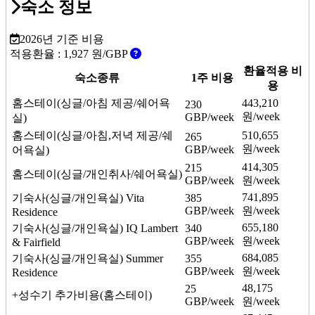
숙소 정보
2026년 기준 비용
적용환율 :
1,927
원/GBP
환율적용 비
숙소종류
1주 비용
용
홈스테이(싱글/아침 제공/쉐어욕
443,210
230
원/week
GBP/week
실)
홈스테이(싱글/아침,저녁 제공/쉐
510,655
265
원/week
GBP/week
어욕실)
414,305
215
홈스테이(싱글/개인취사/쉐어욕실)
GBP/week
원/week
741,895
기숙사(싱글/개인욕실)
Vita
385
GBP/week
원/week
Residence
655,180
기숙사(싱글/개인욕실)
IQ Lambert
340
GBP/week
원/week
& Fairfield
684,085
기숙사(싱글/개인욕실)
Summer
355
GBP/week
원/week
Residence
48,175
25
+성수기 추가비용(홈스테이)
GBP/week
원/week