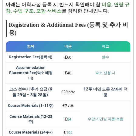
아래는 어학과정 등록 시 반드시 확인해야 할
비용, 연령 규
정, 수업 구조, 포함 서비스
를 정리한 안내입니다.
Registration & Additional Fees (등록 및 추가 비
용)
항목
비용
비고
Registration Fee
(등록비)
£
필수
60
Accommodation
Placement Fee
(숙소 배정
£
숙소 신청 시
40
비)
코스 성수기 추가 요금 (6
12주 미만 모든 강좌에 적
£20 p/w
월 29일 ~ 8월 28일)
용
Course Materials (1–11주)
£
7 / 주
Course Materials (12–23
£
수강 기간별 차등 적용
84
주)
Course Materials (24주+)
£
105