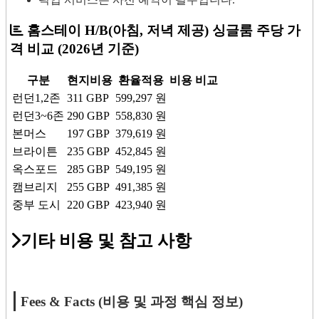
홈스테이 H/B(아침, 저녁 제공) 싱글룸 주당 가
격 비교
(2026년 기준)
구분
현지비용
환율적용
비용 비교
런던1,2존
311
GBP
599,297
원
런던3~6존
290
GBP
558,830
원
본머스
197
GBP
379,619
원
브라이튼
235
GBP
452,845
원
옥스포드
285
GBP
549,195
원
캠브리지
255
GBP
491,385
원
중부 도시
220
GBP
423,940
원
기타 비용 및 참고 사항
Fees & Facts (비용 및 과정 핵심 정보)