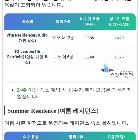
욕실이 포함되어 있습니다.
비수기 요금
성수기 요금
숙소명
통학 거리
(주당)
(6/27–8/29)
Vita Residence
(Studio,
도보 약 12분
£385
£420
개인 욕실)
IQ Lambert &
Fairfield
(1인실, 개인 욕
도보 약 6분
£340
£375
실)
24주 이상
숙소 예약 시 성수기 추가 요금은 적용되지
않습니다.
Summer Residence (여름 레지던스)
여름 시즌 한정으로 운영되는 레지던스 숙소 옵션입니다.
숙소 유형
통학 거리
요금
(주당)