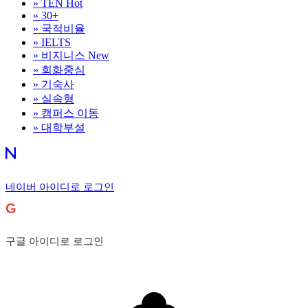
»
TEN
Hot
»
30+
»
국적비율
»
IELTS
»
비지니스
New
»
회화중심
»
기숙사
»
실속형
»
캠퍼스 이동
»
대학부설
네이버 아이디로 로그인
G
구글 아이디로 로그인