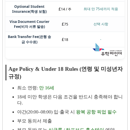
Optional Student
£
최대 만 75세까지 적용
14 / 주
Insurance
(학생 보험)
Visa Document Courier
£
선택 사항
75
Fee
(비자 서류 발송)
Bank Transfer Fee
(은행 송
£
-
18
금 수수료)
Age Policy & Under 18 Rules (연령 및 미성년자
규정)
최소 연령:
만 16세
18세 미만 학생은 다음 조건을 반드시 충족해야 합니
다.
야간(20:00–08:00) 입·출국 시
왕복 공항 픽업 필수
부모 동의서 제출
부모 동반 또는
싱글룸 / 하프보드 홈스테이
예약