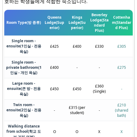
호하는 학생들에게 적합한 숙소입니다.
Beverley
Queens
Kings
Cottenha
Lodge
(Sta
Room Type
(방 종류)
Lodge
(Sup
Lodge
(Su
m
(Standar
ndard
erior)
perior)
d Plus)
Plus)
Single room -
ensuite
(1인실 - 전용
£425
£400
£330
£305
욕실)
Single room -
private bathroom
(1
£400
-
-
£275
인실 - 개인 욕실)
Large room -
£360
ensuite
(큰 방 - 전용
£450
£450
-
(Single)
욕실)
Twin room -
£210
£315 (per
ensuite
(2인실 - 전용
-
-
(shared
student)
욕실)
bath)
Walking distance
from school
(학교 도
O
O
X
X
보 거리 여부)