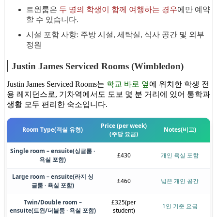
트윈룸은
두 명의 학생이 함께 여행하는 경우
에만 예약
할 수 있습니다.
시설 포함 사항: 주방 시설, 세탁실, 식사 공간 및 외부
정원
Justin James Serviced Rooms (Wimbledon)
Justin James Serviced Rooms는
학교 바로 옆
에 위치한 학생 전
용 레지던스로, 기차역에서도 도보 몇 분 거리에 있어 통학과
생활 모두 편리한 숙소입니다.
Price (per week)
Room Type
(객실 유형)
Notes
(비고)
(주당 요금)
Single room – ensuite
(싱글룸 ·
£430
개인 욕실 포함
욕실 포함)
Large room – ensuite
(라지 싱
£460
넓은 개인 공간
글룸 · 욕실 포함)
Twin/Double room –
£325
(per
1인 기준 요금
ensuite
(트윈/더블룸 · 욕실 포함)
student)