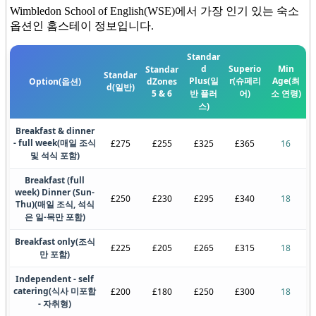
Wimbledon School of English(WSE)에서 가장 인기 있는 숙소
옵션인 홈스테이 정보입니다.
Standar
d
Superio
Min
Standar
Standar
Plus
(일
r
(슈페리
Age
(최
Option
(옵션)
d
Zones
d
(일반)
5 & 6
반 플러
어)
소 연령)
스)
Breakfast & dinner
- full week
(매일 조식
£275
£255
£325
£365
16
및 석식 포함)
Breakfast (full
week) Dinner (Sun-
£250
£230
£295
£340
18
Thu)
(매일 조식, 석식
은 일-목만 포함)
Breakfast only
(조식
£225
£205
£265
£315
18
만 포함)
Independent - self
catering
(식사 미포함
£200
£180
£250
£300
18
- 자취형)