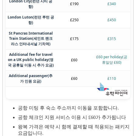
London City
(런던 시티 공
£190
£340
항)
London Luton
(런던 루턴 공
£250
£450
항)
St Pancras International
Train Station
(세인트 팬크
£175
£315
라스 인터내셔널 기차역)
Additional fee for travel
£60 per holiday
(공
on a UK public holiday
(영
£60
휴일당 £60)
국 공휴일 이동 시 추가 요금)
Additional passenger
(추
£60
£110
가 인원 요금)
공항 미팅 후 숙소 주소까지 이동을 포함합니다.
공항 체크인 지원 서비스 이용 시 £60가 추가됩니다
왕복 가격은 예약 시 함께 결제할 때 적용되는 패키지
요금입니다.