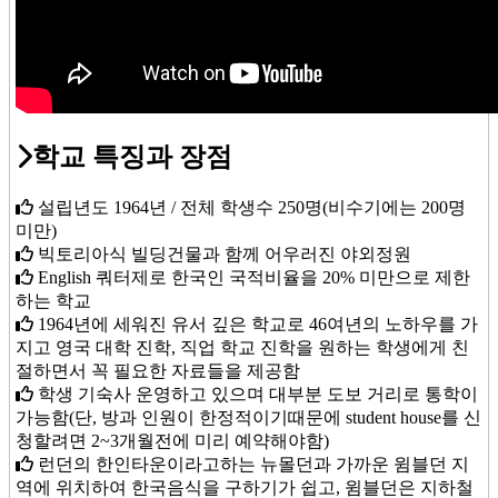
학교 특징과 장점
설립년도 1964년 / 전체 학생수 250명(비수기에는 200명
미만)
빅토리아식 빌딩건물과 함께 어우러진 야외정원
English 쿼터제로 한국인 국적비율을 20% 미만으로 제한
하는 학교
1964년에 세워진 유서 깊은 학교로 46여년의 노하우를 가
지고 영국 대학 진학, 직업 학교 진학을 원하는 학생에게 친
절하면서 꼭 필요한 자료들을 제공함
학생 기숙사 운영하고 있으며 대부분 도보 거리로 통학이
가능함(단, 방과 인원이 한정적이기때문에 student house를 신
청할려면 2~3개월전에 미리 예약해야함)
런던의 한인타운이라고하는 뉴몰던과 가까운 윔블던 지
역에 위치하여 한국음식을 구하기가 쉽고, 윔블던은 지하철