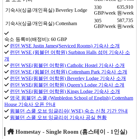
635,910
330
기숙사(싱글/개인욕실)
Beverley Lodge
GBP/week
원/week
587,735
305
기숙사(싱글/개인욕실)
Cottenham
GBP/week
원/week
숙소 등록비(배정비):
60
GBP
런던 WSE Justin James(Serviced Rooms) 기숙사 소개
런던 WSE (윔블던 어학원) Surbiton Halls 섬머 기숙사 소
개
런던 WSE(윔블던 어학원) Catholic Hostel 기숙사 소개
런던 WSE (윔블던 어학원) Cottenham Park 기숙사 소개
런던 WSE(윔블던 어학원) Beverley Lodge 기숙사 소개
런던 WSE(윔블던 어학원) Queen’s Lodge 기숙사 소개
런던 WSE(윔블던 어학원) Kings Lodge 기숙사 소개
영국 윔블던 스쿨 (Wimbledon School of English) Cottenham
House 기숙사 오픈 안내
윔블던 스쿨 오브 잉글리쉬( WSE) 숙소 신청 기간 안내
윔블던 스쿨 오브 잉글리쉬 기숙사 공실 현황
Homestay - Single Room (홈스테이 - 1인실)