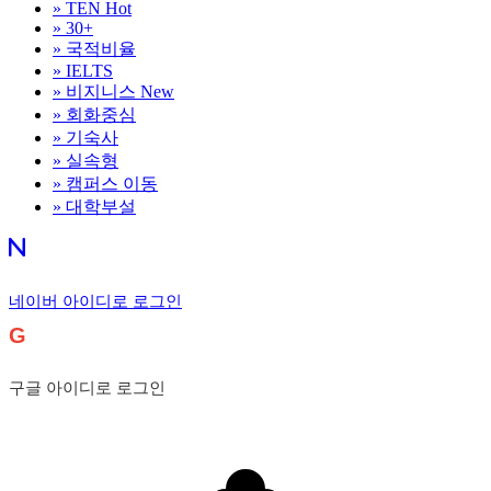
»
TEN
Hot
»
30+
»
국적비율
»
IELTS
»
비지니스
New
»
회화중심
»
기숙사
»
실속형
»
캠퍼스 이동
»
대학부설
네이버 아이디로 로그인
G
구글 아이디로 로그인