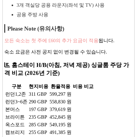
3개 객실당 공용 라운지(좌석 및 TV) 사용
공용 주방 사용
Please Note (유의사항)
모든 숙소는 첫 주에 £60의 추가 요금이 적용
됩니다.
숙소 요금은 사전 공지 없이 변경될 수 있습니다.
홈스테이 H/B(아침, 저녁 제공) 싱글룸 주당 가
격 비교
(2026년 기준)
구분
현지비용
환율적용
비용 비교
런던1,2존
311
GBP
599,297
원
런던3~6존
290
GBP
558,830
원
본머스
197
GBP
379,619
원
브라이튼
235
GBP
452,845
원
옥스포드
285
GBP
549,195
원
캠브리지
255
GBP
491,385
원