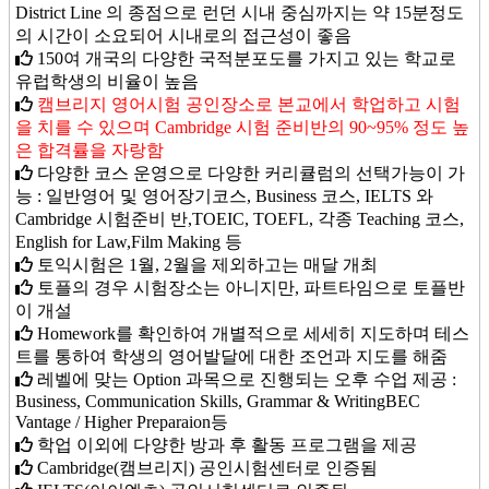
District Line 의 종점으로 런던 시내 중심까지는 약 15분정도
의 시간이 소요되어 시내로의 접근성이 좋음
150여 개국의 다양한 국적분포도를 가지고 있는 학교로
유럽학생의 비율이 높음
캠브리지 영어시험 공인장소로 본교에서 학업하고 시험
을 치를 수 있으며 Cambridge 시험 준비반의 90~95% 정도 높
은 합격률을 자랑함
다양한 코스 운영으로 다양한 커리큘럼의 선택가능이 가
능 : 일반영어 및 영어장기코스, Business 코스, IELTS 와
Cambridge 시험준비 반,TOEIC, TOEFL, 각종 Teaching 코스,
English for Law,Film Making 등
토익시험은 1월, 2월을 제외하고는 매달 개최
토플의 경우 시험장소는 아니지만, 파트타임으로 토플반
이 개설
Homework를 확인하여 개별적으로 세세히 지도하며 테스
트를 통하여 학생의 영어발달에 대한 조언과 지도를 해줌
레벨에 맞는 Option 과목으로 진행되는 오후 수업 제공 :
Business, Communication Skills, Grammar & WritingBEC
Vantage / Higher Preparaion등
학업 이외에 다양한 방과 후 활동 프로그램을 제공
Cambridge(캠브리지) 공인시험센터로 인증됨