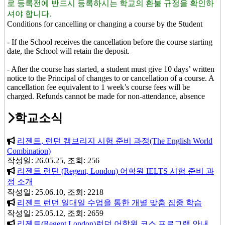
로 등록전에 반드시 등록하시는 학교의 환불 규정을 확인하
셔야 합니다.
Conditions for cancelling or changing a course by the Student
- If the School receives the cancellation before the course starting
date, the School will retain the deposit.
- After the course has started, a student must give 10 days’ written
notice to the Principal of changes to or cancellation of a course. A
cancellation fee equivalent to 1 week’s course fees will be
charged. Refunds cannot be made for non-attendance, absence
due to illness or any other cause.
학교소식
- If a student wishes to be absent from the course for 1 or 2 weeks
for the purposes of taking a holiday he/she must give the Principal
리젠트, 런던 캠브리지 시험 준비 과정(The English World
at least 2 weeks’ notice in writing.
Combination)
- Students who choose to exchange their original choice of course
작성일: 26.05.25, 조회: 256
for one of greater value must pay the difference between the two
리젠트 런던 (Regent, London) 어학원 IELTS 시험 준비 과
at the time of requesting the upgrade.
정 소개
작성일: 25.06.10, 조회: 2218
- Any refund due when a course is changed or cancelled, or a
리젠트 런던 일대일 수업을 통한 개별 맞춤 집중 학습
holiday taken, will be paid to the person who paid for the student’s
작성일: 25.05.12, 조회: 2659
course at his/her home address at the end of the course. ‘End of
the course’ here is defined as the last date of the course specified
리젠트(Regent London)런던 어학원 코스 프로그램 안내