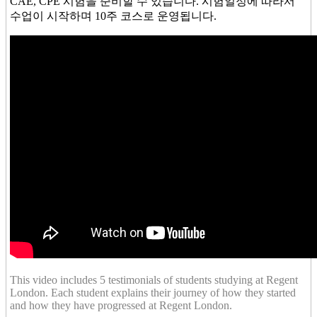
CAE, CPE 시험을 준비할 수 있습니다. 시험일정에 따라서
수업이 시작하며 10주 코스로 운영됩니다.
This video includes 5 testimonials of students studying at Regent
London. Each student explains their journey of how they started
and how they have progressed at Regent London.