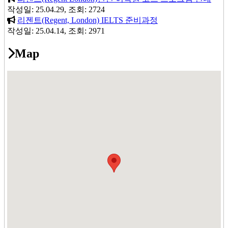
on the booking form (i.e. if a student books a 12 week course and
작성일: 25.04.29, 조회: 2724
decides to leave after 4 weeks he/she will not be refunded until 12
리젠트(Regent, London) IELTS 준비과정
weeks after the start of the course).
작성일: 25.04.14, 조회: 2971
- If a student is denied a student visa or a study permit and
Map
provides the School with a copy of the rejection letter on or before
the first day of classes, the School will refund the course fee.
Change or Cancellation of a course by the School
Sometimes it is agreed between the School and a student that it
would be beneficial for the student to be moved to another School
course. When this happens only a course of at least equivalent cost
will be offered by the School.
The School reserves the right to cancel a course, or make changes
to course arrangements, without liability, if forced to do so for
reasons beyond its control. If this happened, the School would
seek to offer alternative arrangements, dates or venues.
If the School cancelled a course booked and paid for by a student
in accordance with these terms other than for reasons beyond its
control, and did not offer an alternative acceptable to the student,
the School would pay compensation as follows: