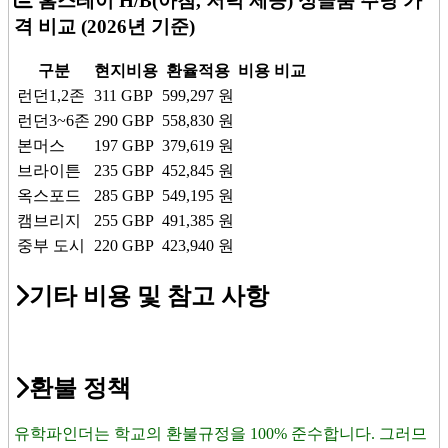
홈스테이 H/B(아침, 저녁 제공) 싱글룸 주당 가
격 비교
(2026년 기준)
구분
현지비용
환율적용
비용 비교
런던1,2존
311
GBP
599,297
원
런던3~6존
290
GBP
558,830
원
본머스
197
GBP
379,619
원
브라이튼
235
GBP
452,845
원
옥스포드
285
GBP
549,195
원
캠브리지
255
GBP
491,385
원
중부 도시
220
GBP
423,940
원
기타 비용 및 참고 사항
환불 정책
유학파인더는 학교의 환불규정을 100% 준수합니다. 그러므