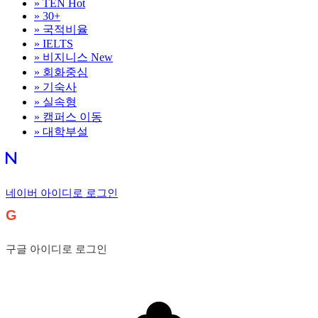
»
TEN
Hot
»
30+
»
국적비율
»
IELTS
»
비지니스
New
»
회화중심
»
기숙사
»
실속형
»
캠퍼스 이동
»
대학부설
네이버 아이디로 로그인
G
구글 아이디로 로그인