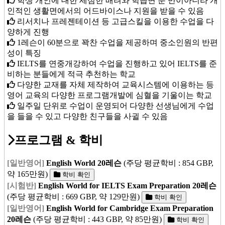
학생 개인에 대한 세심한 배려와 학습면 뿐 만이아니라 개
인적인 생활면에서의 어드바이스나 지원을 받을 수 있음
리서치나 프레젠테이션 등 고급스킬을 이용한 수업을 다
양하게 진행
1레슨이 60분으로 꽉찬 수업을 제공하며 중소인원의 반편
성이 특징
IELTS를 연중개강하여 수업을 진행하고 있어 IELTS를 준
비하는 분들에게 적극 추천하는 학교
다양한 교재를 자체 제작하여 교육시스템에 이용하는 등
영어 교육의 다양한 프로그램개발에 심혈을 기울이는 학교
일주일 단위로 수업이 운영되어 다양한 선생님에게 수업
을 들을 수 있고 다양한 친구들을 사귈 수 있음
프로그램 & 학비
[일반영어]
English World 20레슨
(주당 평균학비 : 854 GBP,
약 165만원)
학비 확인
[시험반]
English World for IELTS Exam Preparation 20레슨
(주당 평균학비 : 669 GBP, 약 129만원)
학비 확인
[일반영어]
English World for Cambridge Exam Preparation
20레슨
(주당 평균학비 : 443 GBP, 약 85만원)
학비 확인