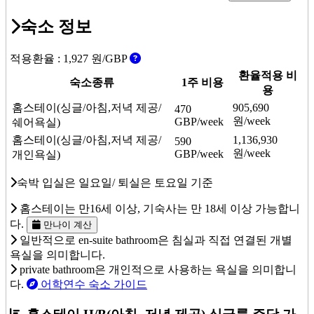
숙소 정보
적용환율 :
1,927
원/GBP
환율적용 비
숙소종류
1주 비용
용
홈스테이(싱글/아침,저녁 제공/
905,690
470
원/week
GBP/week
쉐어욕실)
홈스테이(싱글/아침,저녁 제공/
1,136,930
590
원/week
GBP/week
개인욕실)
숙박 입실은 일요일/ 퇴실은 토요일 기준
홈스테이는 만16세 이상, 기숙사는 만 18세 이상 가능합니
다.
만나이 계산
일반적으로 en-suite bathroom은 침실과 직접 연결된 개별
욕실을 의미합니다.
private bathroom은 개인적으로 사용하는 욕실을 의미합니
다.
어학연수 숙소 가이드