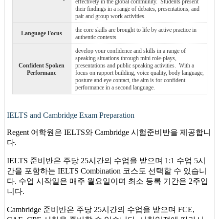
effectively in the global community. Students present
their findings in a range of debates, presentations, and
pair and group work activities.
the core skills are brought to life by active practice in
Language Focus
authentic contexts
develop your confidence and skills in a range of
speaking situations through mini role-plays,
Confident Spoken
presentations and public speaking activities. With a
Performanc
focus on rapport building, voice quality, body language,
posture and eye contact, the aim is for confident
performance in a second language.
IELTS and Cambridge Exam Preparation
Regent 어학원은 IELTS와 Cambridge 시험준비반을 제공합니
다.
IELTS 준비반은 주당 25시간의 수업을 받으며 1:1 수업 5시
간을 포함하는 IELTS Combination 코스도 선택할 수 있습니
다. 수업 시작일은 매주 월요일이며 최소 등록 기간은 2주입
니다.
Cambridge 준비반은 주당 25시간의 수업을 받으며 FCE,