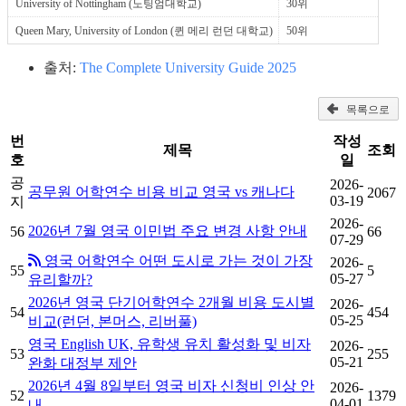
University of Nottingham (노팅엄대학교)
30위
Queen Mary, University of London (퀸 메리 런던 대학교)
50위
출처:
The Complete University Guide 2025
목록으로
번
작성
제목
조회
호
일
공
2026-
공무원 어학연수 비용 비교 영국 vs 캐나다
2067
03-19
지
2026-
2026년 7월 영국 이민법 주요 변경 사항 안내
56
66
07-29
영국 어학연수 어떤 도시로 가는 것이 가장
2026-
55
5
05-27
유리할까?
2026년 영국 단기어학연수 2개월 비용 도시별
2026-
54
454
05-25
비교(런던, 본머스, 리버풀)
영국 English UK, 유학생 유치 활성화 및 비자
2026-
53
255
05-21
완화 대정부 제안
2026년 4월 8일부터 영국 비자 신청비 인상 안
2026-
52
1379
04-01
내