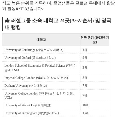
서도 높은 순위를 기록하며, 졸업생들은 글로벌 무대에서 활발
히 활동하고 있습니다.
러셀그룹 소속 대학교 24곳(A~Z 순서) 및 영국
내 랭킹
영국 랭킹 (2025년 기
대학교
준)
University of Cambridge (케임브리지대학교)
1위
University of Oxford (옥스퍼드대학교)
2위
London School of Economics & Political Science (런던정
3위
경대, LSE)
Imperial College London (임페리얼 칼리지 런던)
5위
Durham University (더럼대학교)
7위
University College London (유니버스티 칼리지 런던,
9위
UCL)
University of Warwick (워릭대학교)
10위
University of Birmingham (버밍엄대학교)
13위