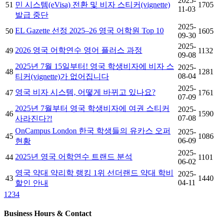
2025-
51
민 시스템(eVisa) 전환 및 비자 스티커(vignette)
1705
11-03
발급 중단
2025-
EL Gazette 선정 2025–26 영국 어학원 Top 10
50
1605
09-30
2025-
2026 영국 어학연수 영어 플러스 과정
49
1132
09-08
2025년 7월 15일부터! 영국 학생비자에 비자 스
2025-
48
1281
08-04
티커(vignette)가 없어집니다
2025-
영국 비자 시스템, 어떻게 바뀌고 있나요?
47
1761
07-09
2025년 7월부터 영국 학생비자에 여권 스티커
2025-
46
1590
07-08
사라진다?!
OnCampus London 한국 학생들의 유카스 오퍼
2025-
45
1086
06-09
현황
2025-
2025년 영국 어학연수 트랜드 분석
44
1101
06-02
영국 약대 약리학 랭킹 1위 선더랜드 약대 학비
2025-
43
1440
04-11
할인 안내
1
2
3
4
Business Hours & Contact