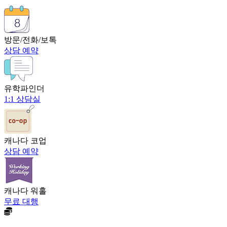
방문/전화/보톡
상담 예약
유학파인더
1:1 상담실
캐나다 코업
상담 예약
캐나다 워홀
무료 대행