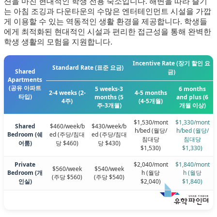
션을 마친 현대적인 학생 전용 숙소입니다. 해변을 따라 즐기
는 아침 조깅과 다운타운의 수많은 엔터테인먼트 시설을 가깝
게 이용할 수 있는 역동적인 생활 환경을 제공합니다. 학생들
에게 최적화된 현대적인 시설과 편리한 접근성을 통해 완벽한
학생 생활의 모험을 지원합니다.
Incentive Rate (장기 할인 요
Standard Rate (표준 요금)
Shared
금)
Apartments
(공유 아파트
5 weeks-3
6 months
2-4 weeks (2-
4-5 months
타입)
months (5
and plus (6
4주)
(4-5개월)
주-3개월)
개월 이상)
$1,530/mont
$1,330/mont
Shared
$460/week/b
$430/week/b
h/bed (월당/
h/bed (월당/
Bedroom (쉐
ed (주당/침대
ed (주당/침대
침대당
침대당
어룸)
당 $460)
당 $430)
$1,530)
$1,330)
Private
$2,040/mont
$1,840/mont
$560/week
$540/week
Bedroom (개
h (월당
h (월당
(주당 $560)
(주당 $540)
인실)
$2,040)
$1,840)