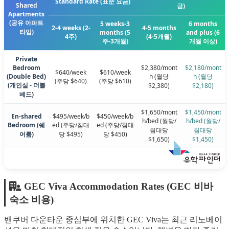
Standard Rate (표준 요금)
Shared
금)
Apartments
(공유 아파트
5 weeks-3
6 months
2-4 weeks (2-
4-5 months
타입)
months (5
and plus (6
4주)
(4-5개월)
주-3개월)
개월 이상)
Private
Bedroom
$2,380/mont
$2,180/mont
$640/week
$610/week
(Double Bed)
h (월당
h (월당
(주당 $640)
(주당 $610)
(개인실 - 더블
$2,380)
$2,180)
베드)
$1,650/mont
$1,450/mont
En-shared
$495/week/b
$450/week/b
h/bed (월당/
h/bed (월당/
Bedroom (쉐
ed (주당/침대
ed (주당/침대
침대당
침대당
어룸)
당 $495)
당 $450)
$1,650)
$1,450)
GEC Viva Accommodation Rates (GEC 비바
숙소 비용)
밴쿠버 다운타운 중심부에 위치한 GEC Viva는 최근 리노베이