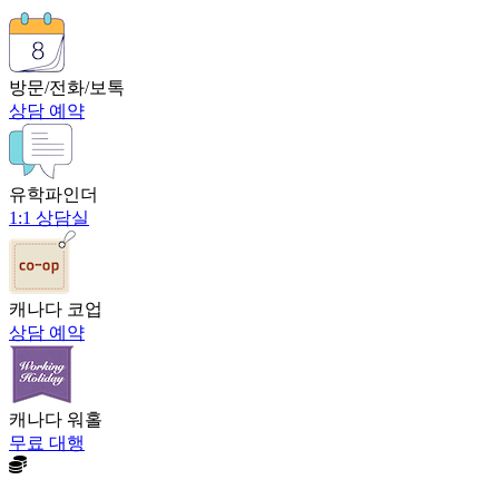
방문/전화/보톡
상담 예약
유학파인더
1:1 상담실
캐나다 코업
상담 예약
캐나다 워홀
무료 대행